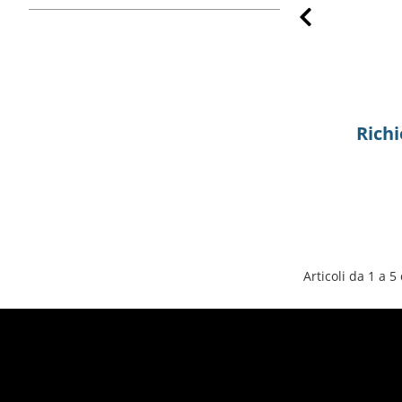
Prev
HALTERING
100067856
Richiedi preventivo
Richi
Articoli da 1 a 5