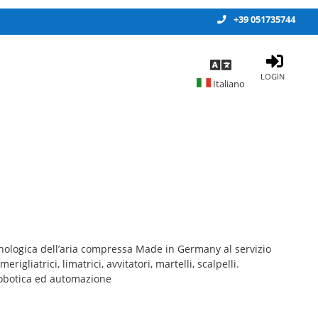
+39 051735744
LOGIN
logica dell’aria compressa Made in Germany al servizio
rigliatrici, limatrici, avvitatori, martelli, scalpelli.
obotica ed automazione