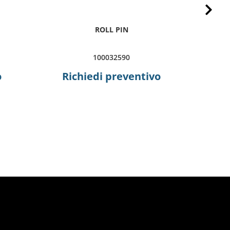
Next
ROLL PIN
100032590
o
Richiedi preventivo
R