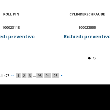
ROLL PIN
CYLINDERSCHRAUBE
100023118
100023555
edi preventivo
Richiedi preventiv
 di 475
1
2
3
...
93
94
95