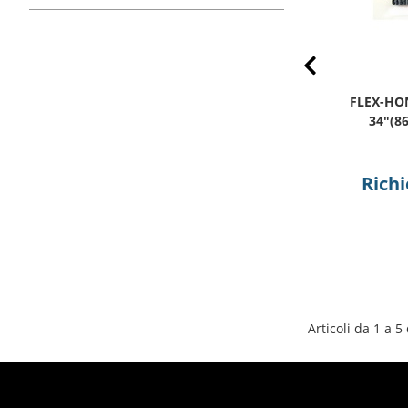
Prev
FLEX-HONE CANNA 20GA 180SC
FLEX-HO
34"(863MM)L.TOT (00052)
34"(8
00052
Richiedi preventivo
Richi
Articoli da 1 a 5