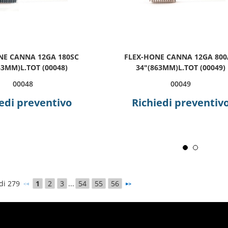
NE CANNA 12GA 180SC
FLEX-HONE CANNA 12GA 80
63MM)L.TOT (00048)
34"(863MM)L.TOT (00049)
00048
00049
edi preventivo
Richiedi preventiv
 di 279
1
2
3
...
54
55
56