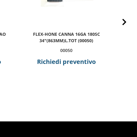
Next
0AO
FLEX-HONE CANNA 16GA 180SC
FLE
34"(863MM)L.TOT (00050)
3
00050
o
Richiedi preventivo
R