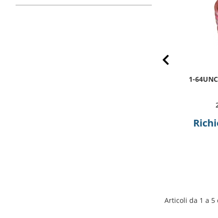
Prev
2-56UNC.129(1.5D) SL TANGLESS
1-64UNC
NAS1130-02L15
2TLC-02C-0129
Richiedi preventivo
Richi
Articoli da 1 a 5