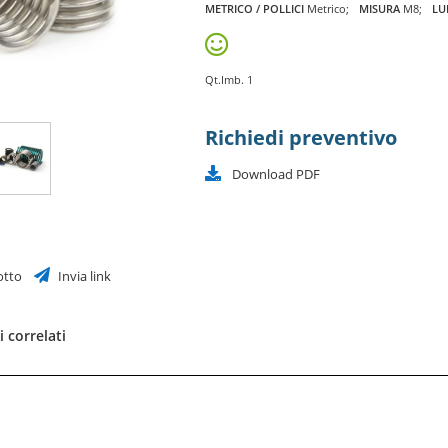
METRICO / POLLICI
Metrico
MISURA
M8
LU
Qt.Imb. 1
Richiedi preventivo
Download PDF
otto
Invia link
 correlati