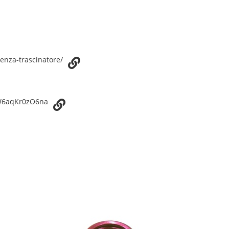
senza-trascinatore/
cW6aqKr0zO6na