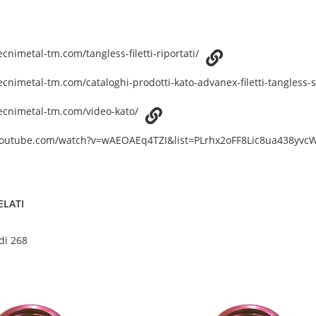
cnimetal-tm.com/tangless-filetti-riportati/
ecnimetal-tm.com/cataloghi-prodotti-kato-advanex-filetti-tangless-
ecnimetal-tm.com/video-kato/
youtube.com/watch?v=wAEOAEq4TZI&list=PLrhx2oFF8Lic8ua438yv
ELATI
 di 268