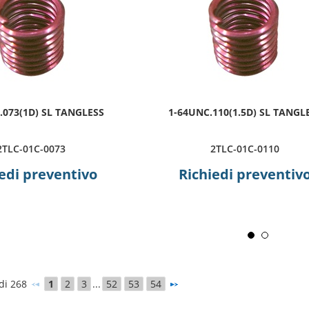
.073(1D) SL TANGLESS
1-64UNC.110(1.5D) SL TANGL
2TLC-01C-0073
2TLC-01C-0110
edi preventivo
Richiedi preventiv
 di 268
1
2
3
...
52
53
54