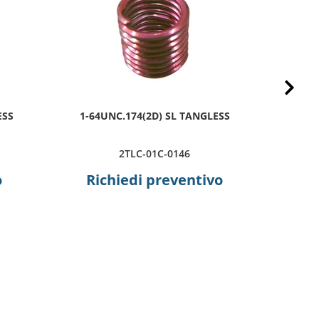
Next
ESS
1-64UNC.174(2D) SL TANGLESS
2-5
2TLC-01C-0146
o
Richiedi preventivo
R