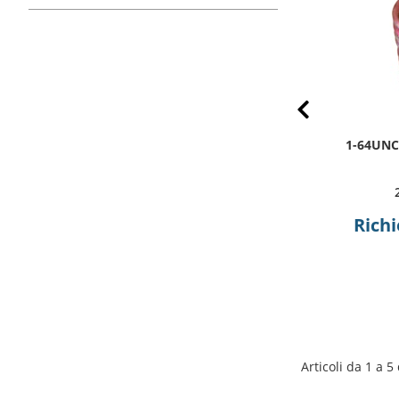
Prev
2-56UNC.129(1.5D) SL TANGLESS
1-64UNC
NAS1130-02L15
2TLC-02C-0129
Richiedi preventivo
Richi
Articoli da 1 a 5