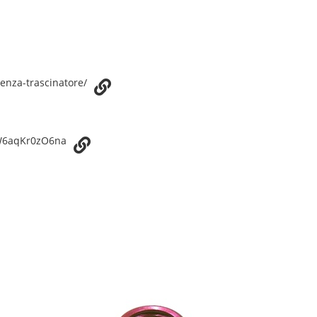
senza-trascinatore/
cW6aqKr0zO6na