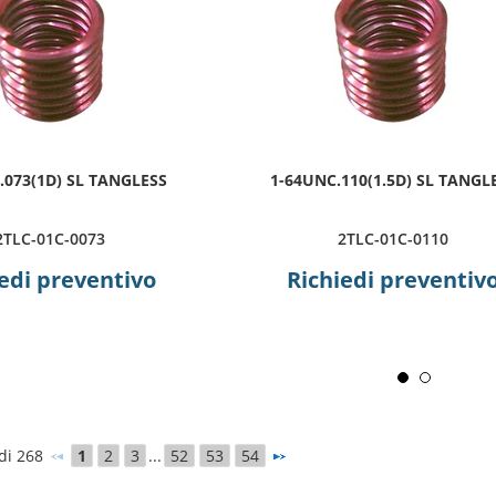
.073(1D) SL TANGLESS
1-64UNC.110(1.5D) SL TANGL
2TLC-01C-0073
2TLC-01C-0110
edi preventivo
Richiedi preventiv
 di 268
1
2
3
...
52
53
54