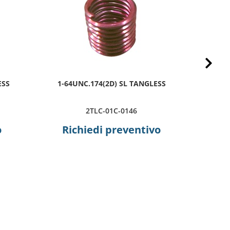
Next
ESS
1-64UNC.174(2D) SL TANGLESS
2-5
2TLC-01C-0146
o
Richiedi preventivo
R