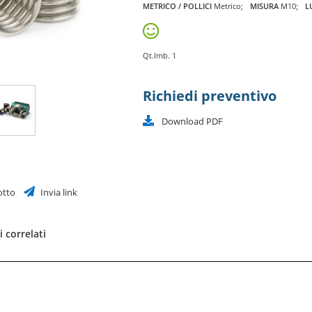
METRICO / POLLICI
Metrico
MISURA
M10
L
Qt.Imb. 1
Richiedi preventivo
Download PDF
otto
Invia link
 correlati