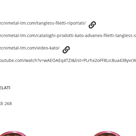
cnimetal-tm.com/tangless-filetti-riportati/
ecnimetal-tm.com/cataloghi-prodotti-kato-advanex-filetti-tangless-
ecnimetal-tm.com/video-kato/
youtube.com/watch?v=wAEOAEq4TZI&list=PLrhx2oFF8Lic8ua438yv
ELATI
 di 268