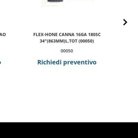
Next
0AO
FLEX-HONE CANNA 16GA 180SC
FLE
34"(863MM)L.TOT (00050)
3
00050
o
Richiedi preventivo
R