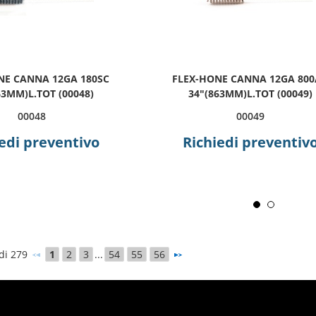
NE CANNA 12GA 180SC
FLEX-HONE CANNA 12GA 80
63MM)L.TOT (00048)
34"(863MM)L.TOT (00049)
00048
00049
edi preventivo
Richiedi preventiv
 di 279
1
2
3
...
54
55
56