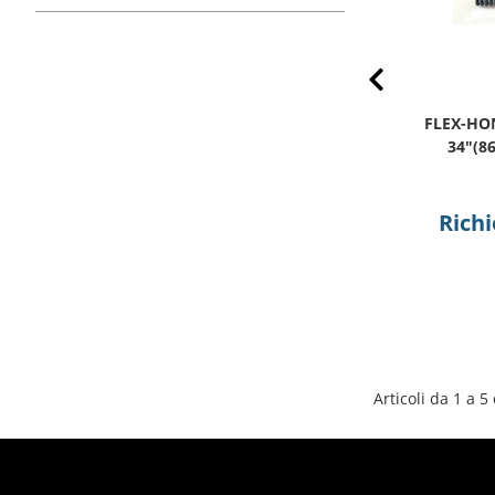
Prev
FLEX-HONE CANNA 20GA 180SC
FLEX-HO
34"(863MM)L.TOT (00052)
34"(8
00052
Richiedi preventivo
Richi
Articoli da 1 a 5