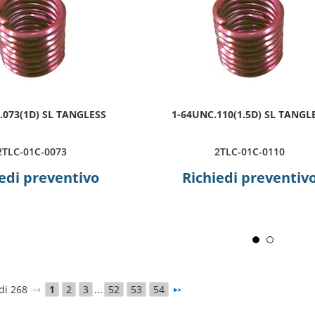
.073(1D) SL TANGLESS
1-64UNC.110(1.5D) SL TANGL
2TLC-01C-0073
2TLC-01C-0110
edi preventivo
Richiedi preventiv
 di 268
1
2
3
...
52
53
54