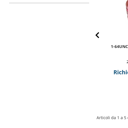
Prev
2-56UNC.129(1.5D) SL TANGLESS
1-64UNC
NAS1130-02L15
2TLC-02C-0129
Richiedi preventivo
Richi
Articoli da 1 a 5