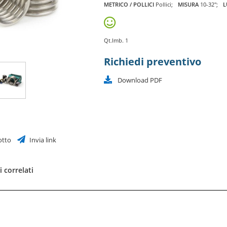
METRICO / POLLICI
Pollici
MISURA
10-32"
L
Qt.Imb. 1
Richiedi preventivo
Download PDF
otto
Invia link
 correlati