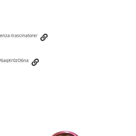
senza-trascinatore/
cW6aqKr0zO6na