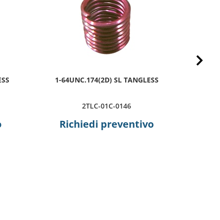
Next
ESS
1-64UNC.174(2D) SL TANGLESS
2-5
2TLC-01C-0146
o
Richiedi preventivo
R