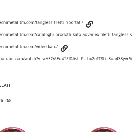
cnimetal-tm.com/tangless-filetti-riportati/
ecnimetal-tm.com/cataloghi-prodotti-kato-advanex-filetti-tangless-
ecnimetal-tm.com/video-kato/
youtube.com/watch?v=wAEOAEq4TZI&list=PLrhx2oFF8Lic8ua438yv
ELATI
 di 268